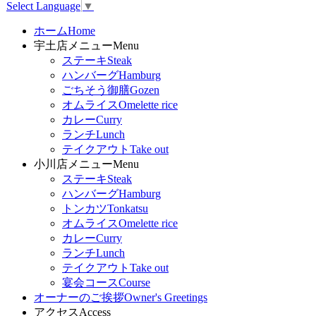
Select Language
▼
ホーム
Home
宇土店メニュー
Menu
ステーキ
Steak
ハンバーグ
Hamburg
ごちそう御膳
Gozen
オムライス
Omelette rice
カレー
Curry
ランチ
Lunch
テイクアウト
Take out
小川店メニュー
Menu
ステーキ
Steak
ハンバーグ
Hamburg
トンカツ
Tonkatsu
オムライス
Omelette rice
カレー
Curry
ランチ
Lunch
テイクアウト
Take out
宴会コース
Course
オーナーのご挨拶
Owner's Greetings
アクセス
Access